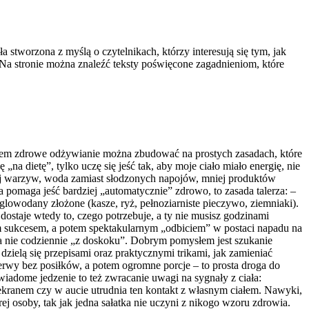
 stworzona z myślą o czytelnikach, którzy interesują się tym, jak
 Na stronie można znaleźć teksty poświęcone zagadnieniom, które
sem zdrowe odżywianie można zbudować na prostych zasadach, które
„na dietę”, tylko uczę się jeść tak, aby moje ciało miało energię, nie
cej warzyw, woda zamiast słodzonych napojów, mniej produktów
a pomaga jeść bardziej „automatycznie” zdrowo, to zasada talerza: –
ęglowodany złożone (kasze, ryż, pełnoziarniste pieczywo, ziemniaki).
ostaje wtedy to, czego potrzebuje, a ty nie musisz godzinami
ym sukcesem, a potem spektakularnym „odbiciem” w postaci napadu na
i, a nie codziennie „z doskoku”. Dobrym pomysłem jest szukanie
 dzielą się przepisami oraz praktycznymi trikami, jak zamieniać
zerwy bez posiłków, a potem ogromne porcje – to prosta droga do
wiadome jedzenie to też zwracanie uwagi na sygnały z ciała:
ed ekranem czy w aucie utrudnia ten kontakt z własnym ciałem. Nawyki,
horej osoby, tak jak jedna sałatka nie uczyni z nikogo wzoru zdrowia.