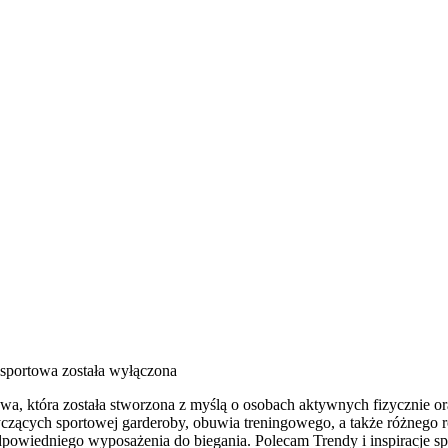
sportowa
została wyłączona
towa, która została stworzona z myślą o osobach aktywnych fizycznie o
czących sportowej garderoby, obuwia treningowego, a także różnego r
owiedniego wyposażenia do biegania. Polecam Trendy i inspiracje spo