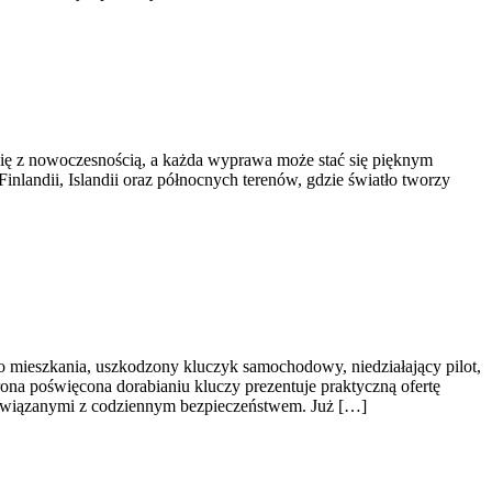
 się z nowoczesnością, a każda wyprawa może stać się pięknym
nlandii, Islandii oraz północnych terenów, gdzie światło tworzy
o mieszkania, uszkodzony kluczyk samochodowy, niedziałający pilot,
ona poświęcona dorabianiu kluczy prezentuje praktyczną ofertę
 związanymi z codziennym bezpieczeństwem. Już […]