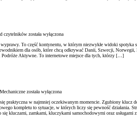
od czytelników
została wyłączona
ące wyprawy. To część kontynentu, w którym niezwykłe widoki spotyka
wodnikiem dla osób, które chcą odkrywać Danii, Szwecji, Norwegii, Fi
 i Podróże Aktywne. To internetowe miejsce dla tych, którzy […]
 Mechaniczne
została wyłączona
je się praktyczna w najmniej oczekiwanym momencie. Zgubiony klucz d
go kompletu to sytuacje, w których liczy się pewność działania. Str
go się kluczami, zamkami, kluczykami samochodowymi oraz usługami