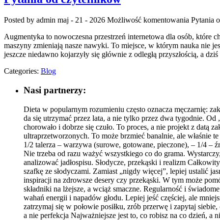
Posted by admin
maj - 21 - 2026
Możliwość komentowania
Pytania 
Augmentyka to nowoczesna przestrzeń internetowa dla osób, które chc
maszyny zmieniają nasze nawyki. To miejsce, w którym nauka nie jest
jeszcze niedawno kojarzyły się głównie z odległą przyszłością, a dziś
Categories:
Blog
Nasi partnerzy:
Dieta w popularnym rozumieniu często oznacza męczarnię: za
da się utrzymać przez lata, a nie tylko przez dwa tygodnie. Od 
chorowało i dobrze się czuło. To proces, a nie projekt z da
ultraprzetworzonych. To może brzmieć banalnie, ale właśnie te 
1/2 talerza – warzywa (surowe, gotowane, pieczone), – 1/4 – źr
Nie trzeba od razu ważyć wszystkiego co do grama. Wystarczy, 
analizować jadłospisu. Słodycze, przekąski i realizm Całkow
szafkę ze słodyczami. Zamiast „nigdy więcej”, lepiej ustalić 
inspiracji na zdrowsze desery czy przekąski. W tym może po
składniki na lżejsze, a wciąż smaczne. Regularność i świadome
wahań energii i napadów głodu. Lepiej jeść częściej, ale mniej
zatrzymaj się w połowie posiłku, zrób przerwę i zapytaj siebie
a nie perfekcja Najważniejsze jest to, co robisz na co dzień, a 