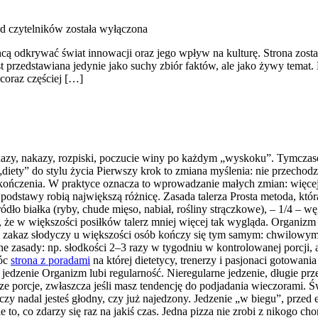
od czytelników
została wyłączona
ą odkrywać świat innowacji oraz jego wpływ na kulturę. Strona została
 przedstawiana jedynie jako suchy zbiór faktów, ale jako żywy temat.
 coraz częściej […]
kazy, nakazy, rozpiski, poczucie winy po każdym „wyskoku”. Tymcza
„diety” do stylu życia Pierwszy krok to zmiana myślenia: nie przechodzę 
tą zakończenia. W praktyce oznacza to wprowadzanie małych zmian: wię
podstawy robią największą różnicę. Zasada talerza Prosta metoda, któr
ódło białka (ryby, chude mięso, nabiał, rośliny strączkowe), – 1/4 – w
że w większości posiłków talerz mniej więcej tak wygląda. Organizm d
ity zakaz słodyczy u większości osób kończy się tym samym: chwilow
jasne zasady: np. słodkości 2–3 razy w tygodniu w kontrolowanej porcj
móc
strona z poradami
na której dietetycy, trenerzy i pasjonaci gotowania
 jedzenie Organizm lubi regularność. Nieregularne jedzenie, długie pr
sze porcje, zwłaszcza jeśli masz tendencję do podjadania wieczorami. Ś
, czy nadal jesteś głodny, czy już najedzony. Jedzenie „w biegu”, prz
nie to, co zdarzy się raz na jakiś czas. Jedna pizza nie zrobi z nikogo c