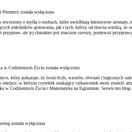
i Premiery
została wyłączona
is stworzony z myślą o osobach, które uwielbiają intensywne aromaty, ni
jących miłośników gotowania, jak i tych, którzy od dawna wiedzą, że 
h przypraw, ale jej charakter jest znacznie szerszy, ponieważ przypraw
a w Codziennym Życiu
została wyłączona
yce, który pokazuje, że świat liczb, wzorów, równań i logicznych zale
 To miejsce, w którym czytelnik szukający ciekawostek może znaleźć ar
a w Codziennym Życiu i Matematyka na Egzaminie. Serwis ten blog
ering
została wyłączona