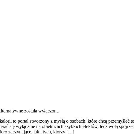
lternatywne
została wyłączona
alorii to portal stworzony z myślą o osobach, które chcą przemyśleć t
pierać się wyłącznie na obietnicach szybkich efektów, lecz wolą spojrz
ro zaczynające, jak i tych, którzy […]