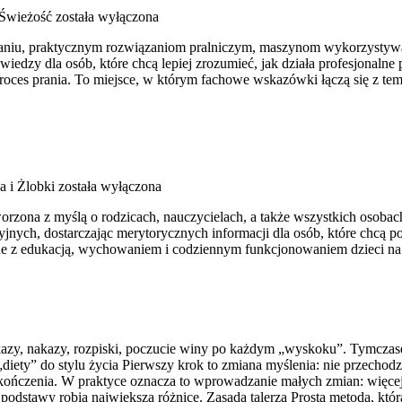
 Świeżość
została wyłączona
raniu, praktycznym rozwiązaniom pralniczym, maszynom wykorzystywa
zy dla osób, które chcą lepiej zrozumieć, jak działa profesjonalne pra
oces prania. To miejsce, w którym fachowe wskazówki łączą się z tema
a i Żlobki
została wyłączona
worzona z myślą o rodzicach, nauczycielach, a także wszystkich osobac
jnych, dostarczając merytorycznych informacji dla osób, które chcą p
zane z edukacją, wychowaniem i codziennym funkcjonowaniem dzieci na
kazy, nakazy, rozpiski, poczucie winy po każdym „wyskoku”. Tymcza
„diety” do stylu życia Pierwszy krok to zmiana myślenia: nie przechodzę 
tą zakończenia. W praktyce oznacza to wprowadzanie małych zmian: wię
podstawy robią największą różnicę. Zasada talerza Prosta metoda, któr