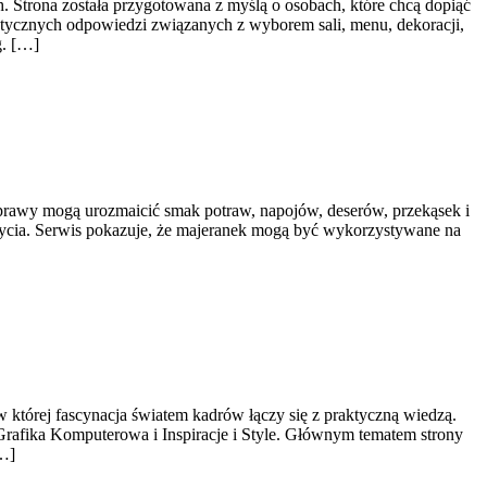
. Strona została przygotowana z myślą o osobach, które chcą dopiąć
aktycznych odpowiedzi związanych z wyborem sali, menu, dekoracji,
g. […]
zyprawy mogą urozmaicić smak potraw, napojów, deserów, przekąsek i
 życia. Serwis pokazuje, że majeranek mogą być wykorzystywane na
w której fascynacja światem kadrów łączy się z praktyczną wiedzą.
: Grafika Komputerowa i Inspiracje i Style. Głównym tematem strony
[…]