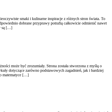
eoczywiste smaki i kulinarne inspiracje z różnych stron świata. To
odpowiednio dobrane przyprawy potrafią całkowicie odmienić nawet
y są […]
żności może być zrozumiały. Strona została stworzona z myślą o
tykuły dotyczące zarówno podstawowych zagadnień, jak i bardziej
 o matematyce […]