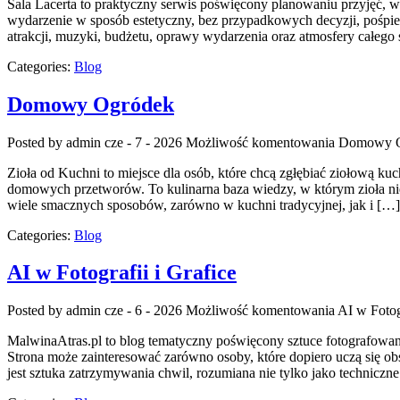
Sala Lacerta to praktyczny serwis poświęcony planowaniu przyjęć, w
wydarzenie w sposób estetyczny, bez przypadkowych decyzji, pośpiec
atrakcji, muzyki, budżetu, oprawy wydarzenia oraz atmosfery całego 
Categories:
Blog
Domowy Ogródek
Posted by admin
cze - 7 - 2026
Możliwość komentowania
Domowy O
Zioła od Kuchni to miejsce dla osób, które chcą zgłębiać ziołową ku
domowych przetworów. To kulinarna baza wiedzy, w którym zioła nie
wiele smacznych sposobów, zarówno w kuchni tradycyjnej, jak i […]
Categories:
Blog
AI w Fotografii i Grafice
Posted by admin
cze - 6 - 2026
Możliwość komentowania
AI w Fotogr
MalwinaAtras.pl to blog tematyczny poświęcony sztuce fotografowania
Strona może zainteresować zarówno osoby, które dopiero uczą się obs
jest sztuka zatrzymywania chwil, rozumiana nie tylko jako technicz