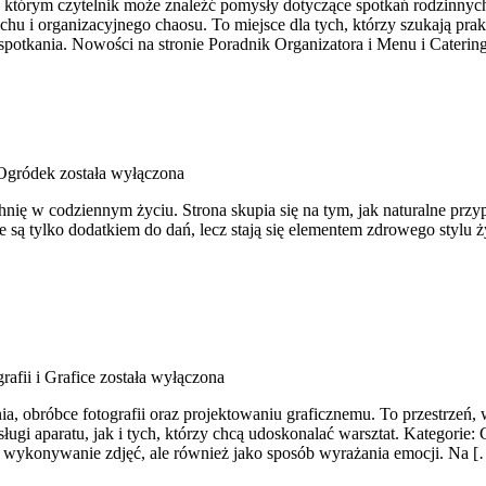
 którym czytelnik może znaleźć pomysły dotyczące spotkań rodzinnych
hu i organizacyjnego chaosu. To miejsce dla tych, którzy szukają pr
spotkania. Nowości na stronie Poradnik Organizatora i Menu i Caterin
gródek
została wyłączona
chnię w codziennym życiu. Strona skupia się na tym, jak naturalne pr
 są tylko dodatkiem do dań, lecz stają się elementem zdrowego stylu
afii i Grafice
została wyłączona
, obróbce fotografii oraz projektowaniu graficznemu. To przestrzeń, 
ługi aparatu, jak i tych, którzy chcą udoskonalać warsztat. Kategorie
ne wykonywanie zdjęć, ale również jako sposób wyrażania emocji. Na 