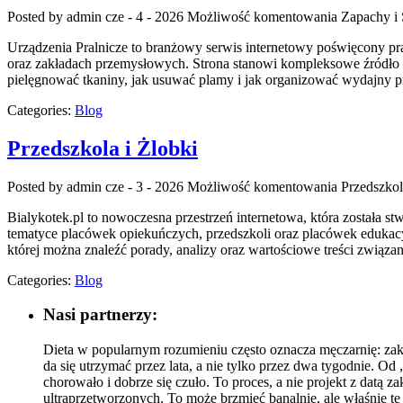
Posted by admin
cze - 4 - 2026
Możliwość komentowania
Zapachy i
Urządzenia Pralnicze to branżowy serwis internetowy poświęcony p
oraz zakładach przemysłowych. Strona stanowi kompleksowe źródło wied
pielęgnować tkaniny, jak usuwać plamy i jak organizować wydajny pr
Categories:
Blog
Przedszkola i Żlobki
Posted by admin
cze - 3 - 2026
Możliwość komentowania
Przedszkol
Bialykotek.pl to nowoczesna przestrzeń internetowa, która została st
tematyce placówek opiekuńczych, przedszkoli oraz placówek edukacy
której można znaleźć porady, analizy oraz wartościowe treści zwią
Categories:
Blog
Nasi partnerzy:
Dieta w popularnym rozumieniu często oznacza męczarnię: za
da się utrzymać przez lata, a nie tylko przez dwa tygodnie. Od 
chorowało i dobrze się czuło. To proces, a nie projekt z da
ultraprzetworzonych. To może brzmieć banalnie, ale właśnie te 