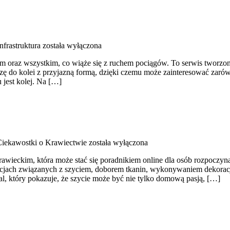
nfrastruktura
została wyłączona
 oraz wszystkim, co wiąże się z ruchem pociągów. To serwis tworzony 
dzę do kolei z przyjazną formą, dzięki czemu może zainteresować zaró
 jest kolej. Na […]
 Ciekawostki o Krawiectwie
została wyłączona
awieckim, która może stać się poradnikiem online dla osób rozpoczynają
acjach związanych z szyciem, doborem tkanin, wykonywaniem dekoracj
l, który pokazuje, że szycie może być nie tylko domową pasją, […]