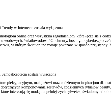
 Trendy w Internecie
została wyłączona
hnologiom online oraz wszystkim zagadnieniom, które łączą się z cod
bezprzewodowych, światłowodów, 5G, chmury, hostingu, cyberbezpiecze
serwis, w którym świat online zostaje pokazana w sposób przystępny. Z
 i Samoakceptacja
została wyłączona
atom pielęgnacyjnym, makijażowi oraz codziennym inspiracjom dla osób,
orad dotyczących komponowania zestawów, codziennych rytuałów beau
m, które interesują się modą dla pełniejszych sylwetek, świadomym bu