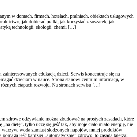
nym w domach, firmach, hotelach, pralniach, obiektach usługowych
lnictwo, jak dobierać pralki, jak korzystać z suszarek, jak
tyką technologii, ekologii, chemii […]
h zainteresowanych edukacją dzieci. Serwis koncentruje się na
omagać dzieciom w nauce. Strona stanowi centrum informacji, w
 różnych etapach rozwoju. Na stronach serwisu […]
sem zdrowe odżywianie można zbudować na prostych zasadach, które
„na dietę”, tylko uczę się jeść tak, aby moje ciało miało energię, nie
cej warzyw, woda zamiast słodzonych napojów, mniej produktów
a pomaga jeść bardziej „automatycznie” zdrowo, to zasada talerza: –