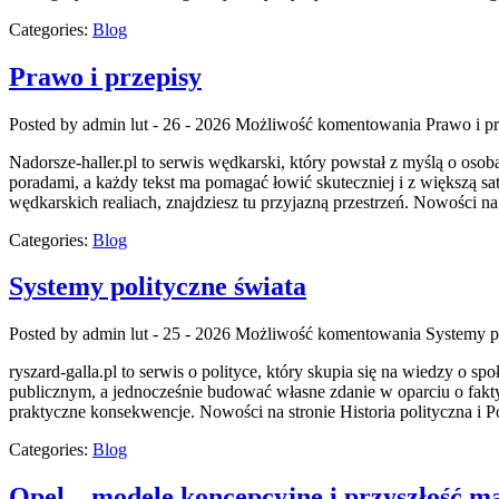
Categories:
Blog
Prawo i przepisy
Posted by admin
lut - 26 - 2026
Możliwość komentowania
Prawo i p
Nadorsze-haller.pl to serwis wędkarski, który powstał z myślą o os
poradami, a każdy tekst ma pomagać łowić skuteczniej i z większą sat
wędkarskich realiach, znajdziesz tu przyjazną przestrzeń. Nowości na
Categories:
Blog
Systemy polityczne świata
Posted by admin
lut - 25 - 2026
Możliwość komentowania
Systemy p
ryszard-galla.pl to serwis o polityce, który skupia się na wiedzy o 
publicznym, a jednocześnie budować własne zdanie w oparciu o fakty 
praktyczne konsekwencje. Nowości na stronie Historia polityczna i P
Categories:
Blog
Opel – modele koncepcyjne i przyszłość m