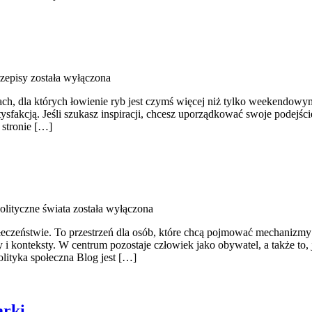
rzepisy
została wyłączona
obach, dla których łowienie ryb jest czymś więcej niż tylko weekendow
ysfakcją. Jeśli szukasz inspiracji, chcesz uporządkować swoje podejści
 stronie […]
olityczne świata
została wyłączona
społeczeństwie. To przestrzeń dla osób, które chcą pojmować mechanizm
i konteksty. W centrum pozostaje człowiek jako obywatel, a także to,
olityka społeczna Blog jest […]
arki