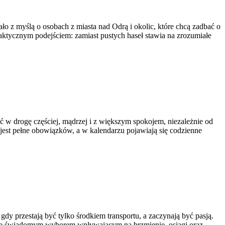
ło z myślą o osobach z miasta nad Odrą i okolic, które chcą zadbać o
praktycznym podejściem: zamiast pustych haseł stawia na zrozumiałe
 w drogę częściej, mądrzej i z większym spokojem, niezależnie od
jest pełne obowiązków, a w kalendarzu pojawiają się codzienne
y przestają być tylko środkiem transportu, a zaczynają być pasją.
ą się świadomym wyborem wpływającym na brzmienie, osiągi oraz