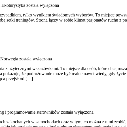
i Ekoturystyka
została wyłączona
est przypadkiem, tylko wynikiem świadomych wyborów. To miejsce powsta
 sobą setki treningów. Strona łączy w sobie klimat pasjonatów ruchu z 
 Norwegia
została wyłączona
ia z użytecznymi wskazówkami. To miejsce dla osób, które chcą ruszać
na pokazuje, że podróżowanie może być realne nawet wtedy, gdy życie 
jąca przejść od […]
ing i programowanie sterowników
została wyłączona
ach zakochanych w samochodach oraz w tym, co można z nimi zrobić, gd
ty takie jak wydech przestają być nudnym elementem podwozia i staj