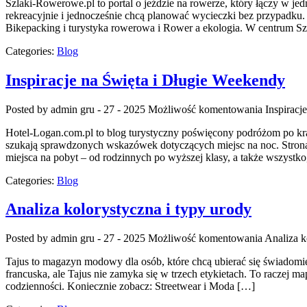
Szlaki-Rowerowe.pl to portal o jeździe na rowerze, który łączy w j
rekreacyjnie i jednocześnie chcą planować wycieczki bez przypadku. 
Bikepacking i turystyka rowerowa i Rower a ekologia. W centrum Sz
Categories:
Blog
Inspiracje na Święta i Długie Weekendy
Posted by admin
gru - 27 - 2025
Możliwość komentowania
Inspiracj
Hotel-Logan.com.pl to blog turystyczny poświęcony podróżom po kr
szukają sprawdzonych wskazówek dotyczących miejsc na noc. Strona ł
miejsca na pobyt – od rodzinnych po wyższej klasy, a także wszyst
Categories:
Blog
Analiza kolorystyczna i typy urody
Posted by admin
gru - 27 - 2025
Możliwość komentowania
Analiza k
Tajus to magazyn modowy dla osób, które chcą ubierać się świadomie i
francuska, ale Tajus nie zamyka się w trzech etykietach. To raczej ma
codzienności. Koniecznie zobacz: Streetwear i Moda […]