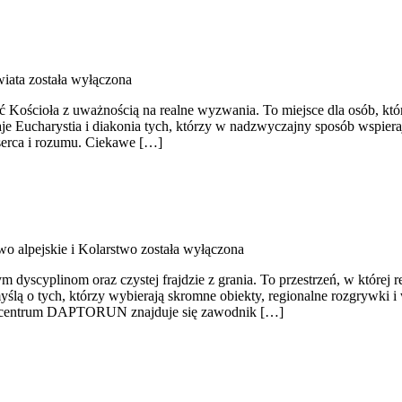
wiata
została wyłączona
ść Kościoła z uważnością na realne wyzwania. To miejsce dla osób, kt
aje Eucharystia i diakonia tych, którzy w nadzwyczajny sposób wspie
e serca i rozumu. Ciekawe […]
wo alpejskie i Kolarstwo
została wyłączona
yplinom oraz czystej frajdzie z grania. To przestrzeń, w której reg
 myślą o tych, którzy wybierają skromne obiekty, regionalne rozgrywki
. W centrum DAPTORUN znajduje się zawodnik […]