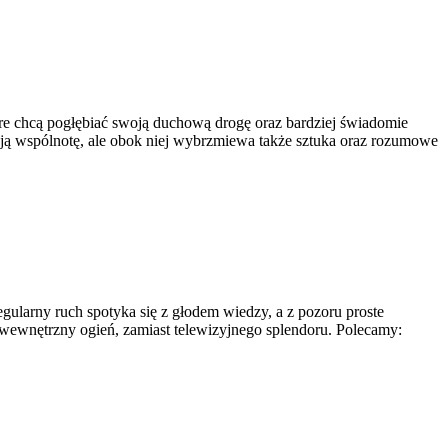
óre chcą pogłębiać swoją duchową drogę oraz bardziej świadomie
rają wspólnotę, ale obok niej wybrzmiewa także sztuka oraz rozumowe
ularny ruch spotyka się z głodem wiedzy, a z pozoru proste
 i wewnętrzny ogień, zamiast telewizyjnego splendoru. Polecamy: