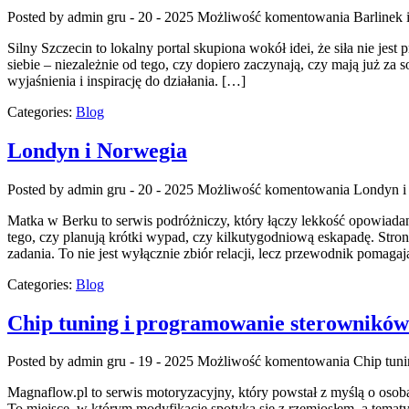
Posted by admin
gru - 20 - 2025
Możliwość komentowania
Barlinek 
Silny Szczecin to lokalny portal skupiona wokół idei, że siła nie j
siebie – niezależnie od tego, czy dopiero zaczynają, czy mają już za
wyjaśnienia i inspirację do działania. […]
Categories:
Blog
Londyn i Norwegia
Posted by admin
gru - 20 - 2025
Możliwość komentowania
Londyn i
Matka w Berku to serwis podróżniczy, który łączy lekkość opowiadan
tego, czy planują krótki wypad, czy kilkutygodniową eskapadę. Stro
zadania. To nie jest wyłącznie zbiór relacji, lecz przewodnik pomaga
Categories:
Blog
Chip tuning i programowanie sterowników
Posted by admin
gru - 19 - 2025
Możliwość komentowania
Chip tun
Magnaflow.pl to serwis motoryzacyjny, który powstał z myślą o osob
To miejsce, w którym modyfikacje spotyka się z rzemiosłem, a tema