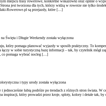
ednym miejscu trasy rowerowe, konkretne wskazówki oraz opinie o wyp
Strona jest tworzona dla tych, którzy widzą w rowerze nie tylko środek
laki-Rowerowe.pl są przejazdy, które […]
e na Święta i Długie Weekendy
została wyłączona
aju, który pomaga planować wyjazdy w sposób praktyczny. To kompend
ączy w sobie turystyczną bazę informacji – tak, by czytelnik mógł z
ko, co pomaga wybrać nocleg […]
olorystyczna i typy urody
została wyłączona
 jednocześnie lubią podróże po trendach z różnych stron świata. W cen
pa inspiracji, który prowadzi przez kroje, sploty, kolory i detale tak