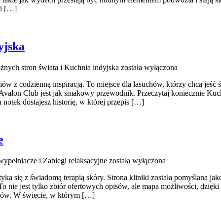
 i […]
yjska
żnych stron świata i Kuchnia indyjska
została wyłączona
iów z codzienną inspiracją. To miejsce dla łasuchów, którzy chcą jeść
, Avalon Club jest jak smakowy przewodnik. Przeczytaj koniecznie Ku
otek dostajesz historię, w której przepis […]
e
wypełniacze i Zabiegi relaksacyjne
została wyłączona
a się z świadomą terapią skóry. Strona kliniki została pomyślana jako
 nie jest tylko zbiór ofertowych opisów, ale mapa możliwości, dzięki
egów. W świecie, w którym […]