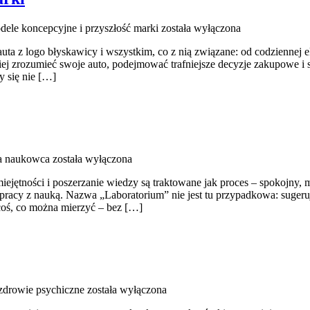
dele koncepcyjne i przyszłość marki
została wyłączona
auta z logo błyskawicy i wszystkim, co z nią związane: od codziennej e
piej zrozumieć swoje auto, podejmować trafniejsze decyzje zakupowe i
y się nie […]
a naukowca
została wyłączona
ejętności i poszerzanie wiedzy są traktowane jak proces – spokojny, m
pracy z nauką. Nazwa „Laboratorium” nie jest tu przypadkowa: sugeruj
coś, co można mierzyć – bez […]
zdrowie psychiczne
została wyłączona