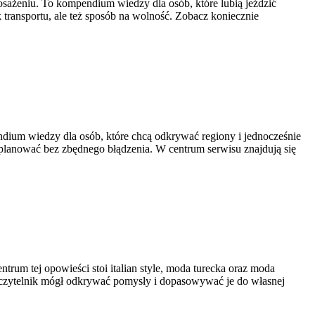
osażeniu. To kompendium wiedzy dla osób, które lubią jeździć
 transportu, ale też sposób na wolność. Zobacz koniecznie
ium wiedzy dla osób, które chcą odkrywać regiony i jednocześnie
aplanować bez zbędnego błądzenia. W centrum serwisu znajdują się
trum tej opowieści stoi italian style, moda turecka oraz moda
, by czytelnik mógł odkrywać pomysły i dopasowywać je do własnej